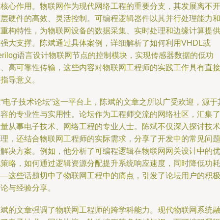
的核心作用。物联网作为现代网络工程的重要分支，其发展离不
底层硬件的高效、灵活控制。可编程逻辑器件以其并行处理能力
可重构特性，为物联网设备的数据采集、实时处理和边缘计算提
了强大支撑。陈斌通过具体案例，详细解析了如何利用VHDL或
erilog语言设计物联网节点的控制模块，实现传感器数据的低功
耗、高可靠性传输，这些内容对物联网工程师的实践工作具有直
的指导意义。
在“电子技术论坛”这一平台上，陈斌的文章之所以广受欢迎，源于
内容的专业性与实用性。论坛作为工程师交流的网络社区，汇集
大量从事电子技术、网络工程的专业人士。陈斌不仅深入探讨技
原理，还结合物联网工程师的实际需求，分享了开发中的常见问
与解决方案。例如，他分析了可编程逻辑在物联网网关设计中的
化策略，如何通过逻辑资源分配提升系统响应速度，同时降低功
——这些话题切中了物联网工程中的痛点，引发了论坛用户的积
讨论与经验分享。
陈斌的文章强调了物联网工程师的跨学科能力。现代物联网系统